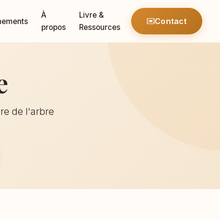
À
Livre &
Contact
nements
propos
Ressources
e
re de l'arbre