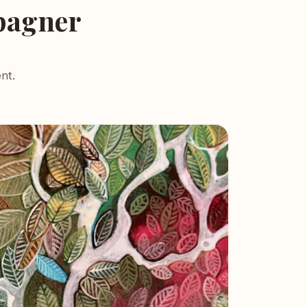
pagner
nt.