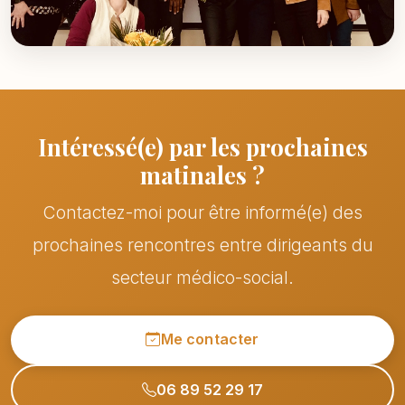
Intéressé(e) par les prochaines
matinales ?
Contactez-moi pour être informé(e) des
prochaines rencontres entre dirigeants du
secteur médico-social.
Me contacter
06 89 52 29 17